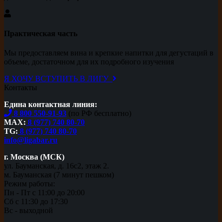
Практическая часть
Мы предоставляем вина и крепкие напитки для дегустаций в
объеме, достаточном для их подробного изучения
Я ХОЧУ ВСТУПИТЬ В ЛИГУ
Контакты
Едина контактная линия:
8 800 550-91-93
(по РФ бесплатно)
MAX:
8 (977) 740 80-70
TG:
8 (977) 740 80-70
info@ligabar.ru
г. Москва (МСК)
ул. Бауманская, д. 16с2, этаж 2.
м. Бауманская (7 минут пешком)
Режим работы:
Пн - Пт с 11:00 до 20:00
Сб с 11:30 до 17:30
Вс - выходной