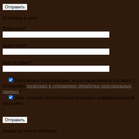
Вступить в лигу
Ваше имя*
Ваш e-mail*
Ваш телефон*
Настоящим подтверждаю, что я ознакомлен и согласен с
условиями
политики в отношении обработки персональных
данных
.*
Даю согласие на получение рекламно-информационной
рассылки
Заявка на очное обучение