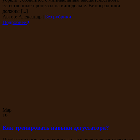
естественные процессы на винодельне. Виноградники
должны [...]
Автор: Александр
|
Без рубрики
Подробнее
Мар
19
Как тренировать навыки дегустатора?
Профессия сомелье предполагает высокую чувствительность