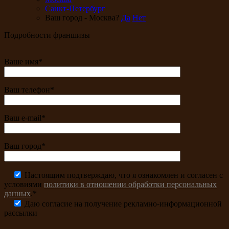
Санкт-Петербург
Ваш город - Москва?
Да
Нет
Подробности франшизы
Ваше имя*
Ваш телефон*
Ваш e-mail*
Ваш город*
Настоящим подтверждаю, что я ознакомлен и согласен с
условиями
политики в отношении обработки персональных
данных
.*
Даю согласие на получение рекламно-информационной
рассылки