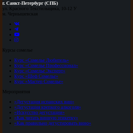
г. Санкт-Петербург (СПБ)
ул. Красного Текстильщика, 10-12 У
м. Чернышевская
Курсы сомелье
Курс «Сомелье Любитель»
Курс «Сомелье Профессионал»
Курс «Сомелье Эксперт»
Курс «Шеф Сомелье»
Курс «Мастер Сомелье»
Мероприятия
«Дегустация испанских вин»
«Дегустация крепкого алкоголя»
«Искусство дегустации»
«Как читать винную этикетку»
«Как правильно дегустировать вино»