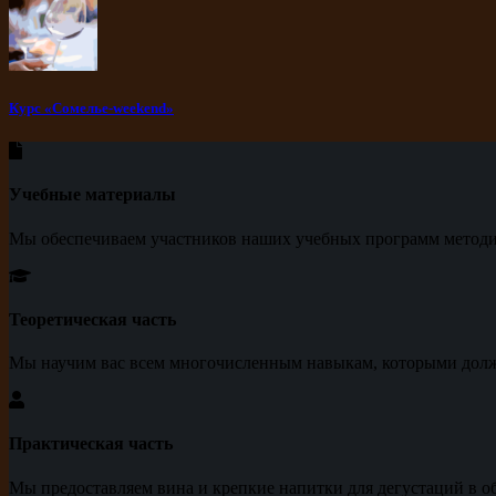
Курс «Сомелье-weekend»
Учебные материалы
Мы обеспечиваем участников наших учебных программ метод
Теоретическая часть
Мы научим вас всем многочисленным навыкам, которыми долж
Практическая часть
Мы предоставляем вина и крепкие напитки для дегустаций в о