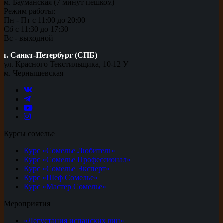
м. Бауманская (7 минут пешком)
Режим работы:
Пн - Пт с 11:00 до 20:00
Сб с 11:30 до 17:30
Вс - выходной
г. Санкт-Петербург (СПБ)
ул. Красного Текстильщика, 10-12 У
м. Чернышевская
Курсы сомелье
Курс «Сомелье Любитель»
Курс «Сомелье Профессионал»
Курс «Сомелье Эксперт»
Курс «Шеф Сомелье»
Курс «Мастер Сомелье»
Мероприятия
«Дегустация испанских вин»