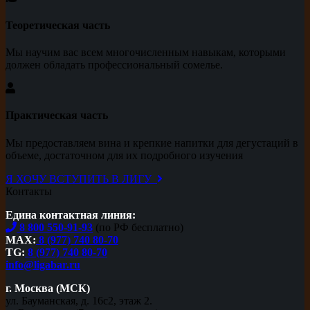
Теоретическая часть
Мы научим вас всем многочисленным навыкам, которыми
должен обладать профессиональный сомелье.
Практическая часть
Мы предоставляем вина и крепкие напитки для дегустаций в
объеме, достаточном для их подробного изучения
Я ХОЧУ ВСТУПИТЬ В ЛИГУ
Контакты
Едина контактная линия:
8 800 550-91-93
(по РФ бесплатно)
MAX:
8 (977) 740 80-70
TG:
8 (977) 740 80-70
info@ligabar.ru
г. Москва (МСК)
ул. Бауманская, д. 16с2, этаж 2.