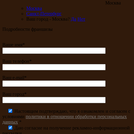
Москва
Москва
Санкт-Петербург
Ваш город - Москва?
Да
Нет
Подробности франшизы
Ваше имя*
Ваш телефон*
Ваш e-mail*
Ваш город*
Настоящим подтверждаю, что я ознакомлен и согласен с
условиями
политики в отношении обработки персональных
данных
.*
Даю согласие на получение рекламно-информационной
рассылки