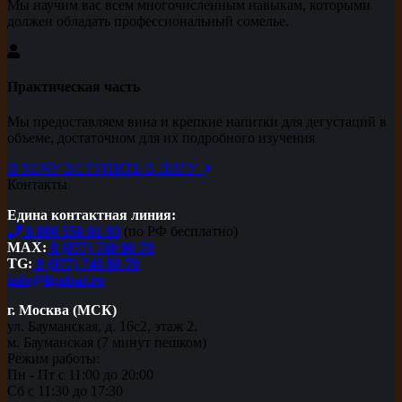
Мы научим вас всем многочисленным навыкам, которыми
должен обладать профессиональный сомелье.
Практическая часть
Мы предоставляем вина и крепкие напитки для дегустаций в
объеме, достаточном для их подробного изучения
Я ХОЧУ ВСТУПИТЬ В ЛИГУ
Контакты
Едина контактная линия:
8 800 550-91-93
(по РФ бесплатно)
MAX:
8 (977) 740 80-70
TG:
8 (977) 740 80-70
info@ligabar.ru
г. Москва (МСК)
ул. Бауманская, д. 16с2, этаж 2.
м. Бауманская (7 минут пешком)
Режим работы:
Пн - Пт с 11:00 до 20:00
Сб с 11:30 до 17:30