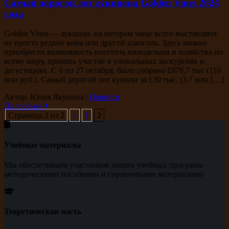
Самый дорогой лот аукциона Golden Vines 2024
года
Golden Vines — аукцион, на котором чаще всего выставляют
не просто редкие вина или другой алкоголь. Здесь можно
приобрести возможность посетить винодельни и хозяйства по
всему миру, принять участие в уникальных экскурсиях и
дегустациях. С 6 по 27 октября, было собрано £878,7 тыс (110
млн руб.). Самый дорогой лот купили за £30 тыс. (3,7 млн […]
Автор: Юлия Якунина
|
Новости
Подробнее
Страница 2 из 2
«
1
2
Учебные материалы
Мы обеспечиваем участников наших учебных программ
методическими пособиями и справочными материалами
Теоретическая часть