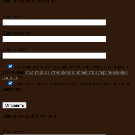
Заявка на очное обучение
Ваше имя*
Ваш телефон*
Ваш e-mail*
Настоящим подтверждаю, что я ознакомлен и согласен с
условиями
политики в отношении обработки персональных
данных
.*
Даю согласие на получение рекламно-информационной
рассылки
Заявка на онлайн обучение
Ваше имя*