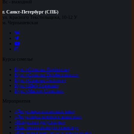
Вс - выходной
г. Санкт-Петербург (СПБ)
ул. Красного Текстильщика, 10-12 У
м. Чернышевская
Курсы сомелье
Курс «Сомелье Любитель»
Курс «Сомелье Профессионал»
Курс «Сомелье Эксперт»
Курс «Шеф Сомелье»
Курс «Мастер Сомелье»
Мероприятия
«Дегустация испанских вин»
«Дегустация крепкого алкоголя»
«Искусство дегустации»
«Как читать винную этикетку»
«Как правильно дегустировать вино»