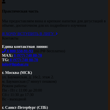
Практическая часть
Мы предоставляем вина и крепкие напитки для дегустаций в
объеме, достаточном для их подробного изучения
Я ХОЧУ ВСТУПИТЬ В ЛИГУ
Контакты
Едина контактная линия:
8 800 550-91-93
(по РФ бесплатно)
MAX:
8 (977) 740 80-70
TG:
8 (977) 740 80-70
info@ligabar.ru
г. Москва (МСК)
ул. Бауманская, д. 16с2, этаж 2.
м. Бауманская (7 минут пешком)
Режим работы:
Пн - Пт с 11:00 до 20:00
Сб с 11:30 до 17:30
Вс - выходной
г. Санкт-Петербург (СПБ)