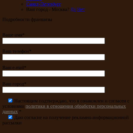
Санкт-Петербург
Ваш город - Москва?
Да
Нет
Подробности франшизы
Ваше имя*
Ваш телефон*
Ваш e-mail*
Ваш город*
Настоящим подтверждаю, что я ознакомлен и согласен с
условиями
политики в отношении обработки персональных
данных
.*
Даю согласие на получение рекламно-информационной
рассылки