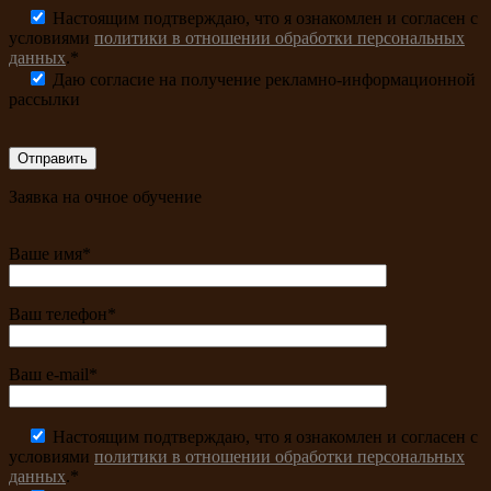
Настоящим подтверждаю, что я ознакомлен и согласен с
условиями
политики в отношении обработки персональных
данных
.*
Даю согласие на получение рекламно-информационной
рассылки
Заявка на очное обучение
Ваше имя*
Ваш телефон*
Ваш e-mail*
Настоящим подтверждаю, что я ознакомлен и согласен с
условиями
политики в отношении обработки персональных
данных
.*