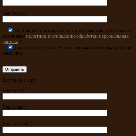
Ваш город*
Настоящим подтверждаю, что я ознакомлен и согласен с
условиями
политики в отношении обработки персональных
данных
.*
Даю согласие на получение рекламно-информационной
рассылки
Вступить в лигу
Ваше имя*
Ваш e-mail*
Ваш телефон*