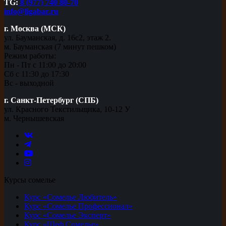
TG:
8 (977) 740 80-70
info@ligabar.ru
г. Москва (МСК)
ул. Бауманская, д. 16с2, этаж 2.
м. Бауманская (7 минут пешком)
Режим работы:
Пн - Пт с 11:00 до 20:00
Сб с 11:30 до 17:30
Вс - выходной
г. Санкт-Петербург (СПБ)
ул. Красного Текстильщика, 10-12 У
м. Чернышевская
Курсы сомелье
Курс «Сомелье Любитель»
Курс «Сомелье Профессионал»
Курс «Сомелье Эксперт»
Курс «Шеф Сомелье»