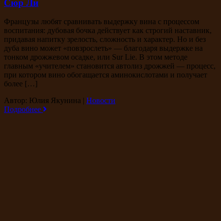
Сюр Ли
Французы любят сравнивать выдержку вина с процессом
воспитания: дубовая бочка действует как строгий наставник,
придавая напитку зрелость, сложность и характер. Но и без
дуба вино может «повзрослеть» — благодаря выдержке на
тонком дрожжевом осадке, или Sur Lie. В этом методе
главным «учителем» становится автолиз дрожжей — процесс,
при котором вино обогащается аминокислотами и получает
более […]
Автор: Юлия Якунина
|
Новости
Подробнее