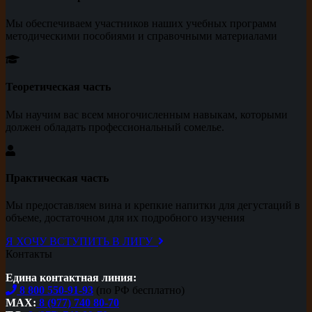
Мы обеспечиваем участников наших учебных программ
методическими пособиями и справочными материалами
Теоретическая часть
Мы научим вас всем многочисленным навыкам, которыми
должен обладать профессиональный сомелье.
Практическая часть
Мы предоставляем вина и крепкие напитки для дегустаций в
объеме, достаточном для их подробного изучения
Я ХОЧУ ВСТУПИТЬ В ЛИГУ
Контакты
Едина контактная линия:
8 800 550-91-93
(по РФ бесплатно)
MAX:
8 (977) 740 80-70