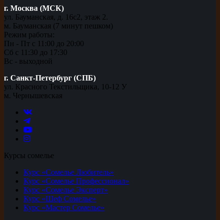
г. Москва (МСК)
ул. Бауманская, д. 16с2, этаж 2.
м. Бауманская (7 минут пешком)
Режим работы:
Пн - Пт с 11:00 до 20:00
Сб с 11:30 до 17:30
Вс - выходной
г. Санкт-Петербург (СПБ)
ул. Красного Текстильщика, 10-12 У
м. Чернышевская
Курсы сомелье
Курс «Сомелье Любитель»
Курс «Сомелье Профессионал»
Курс «Сомелье Эксперт»
Курс «Шеф Сомелье»
Курс «Мастер Сомелье»