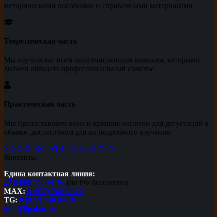
методическими пособиями и справочными материалами
Теоретическая часть
Мы научим вас всем многочисленным навыкам, которыми
должен обладать профессиональный сомелье.
Практическая часть
Мы предоставляем вина и крепкие напитки для дегустаций в
объеме, достаточном для их подробного изучения
Я ХОЧУ ВСТУПИТЬ В ЛИГУ
Контакты
Едина контактная линия:
8 800 550-91-93
(по РФ бесплатно)
MAX:
8 (977) 740 80-70
TG:
8 (977) 740 80-70
info@ligabar.ru