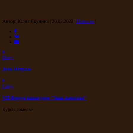
Автор: Юлия Якунина
|
20.02.2023
|
Новости
|
Пред.
День Шираза
След.
VII Форум винокуров "Знак качества"
Курсы сомелье