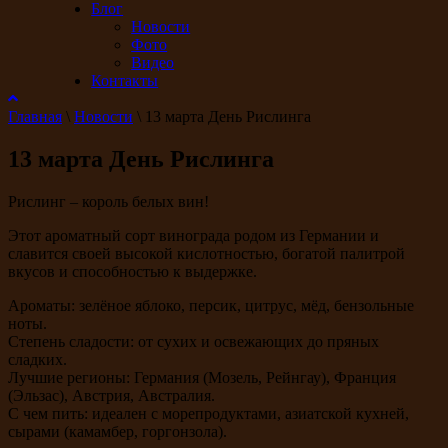
Блог
Новости
Фото
Видео
Контакты
Главная
\
Новости
\
13 марта День Рислинга
13 марта День Рислинга
Рислинг – король белых вин!
Этот ароматный сорт винограда родом из Германии и
славится своей высокой кислотностью, богатой палитрой
вкусов и способностью к выдержке.
Ароматы: зелёное яблоко, персик, цитрус, мёд, бензольные
ноты.
Степень сладости: от сухих и освежающих до пряных
сладких.
Лучшие регионы: Германия (Мозель, Рейнгау), Франция
(Эльзас), Австрия, Австралия.
С чем пить: идеален с морепродуктами, азиатской кухней,
сырами (камамбер, горгонзола).