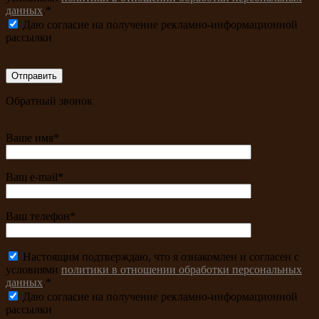
данных
.*
Даю согласие на получение рекламно-информационной
рассылки
Обратный звонок
Ваше имя*
Ваш e-mail*
Ваш телефон*
Настоящим подтверждаю, что я ознакомлен и согласен с
условиями
политики в отношении обработки персональных
данных
.*
Даю согласие на получение рекламно-информационной
рассылки