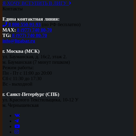
Я ХОЧУ ВСТУПИТЬ В ЛИГУ
Контакты
Едина контактная линия:
8 800 550-91-93
(по РФ бесплатно)
MAX:
8 (977) 740 80-70
TG:
8 (977) 740 80-70
info@ligabar.ru
г. Москва (МСК)
ул. Бауманская, д. 16с2, этаж 2.
м. Бауманская (7 минут пешком)
Режим работы:
Пн - Пт с 11:00 до 20:00
Сб с 11:30 до 17:30
Вс - выходной
г. Санкт-Петербург (СПБ)
ул. Красного Текстильщика, 10-12 У
м. Чернышевская