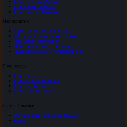
Курс «Сомелье Эксперт»
Курс «Шеф Сомелье»
Курс «Мастер Сомелье»
Мероприятия
«Дегустация испанских вин»
«Дегустация крепкого алкоголя»
«Искусство дегустации»
«Как читать винную этикетку»
«Как правильно дегустировать вино»
Спец. курсы
Курс «Фумелье»
Курс «Сомелье Кавист»
Курс «Амбассадор»
Курс «Пивной сомелье»
О Лиге Сомелье
Об учебном центре Лиги Сомелье
Команда