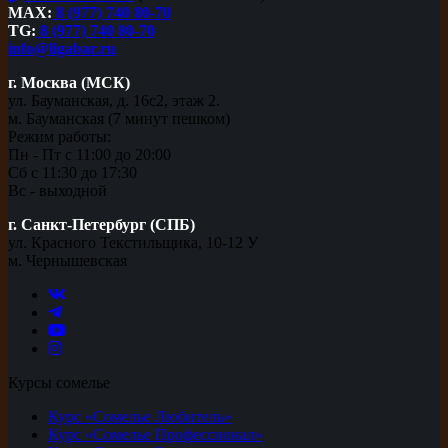
MAX:
8 (977) 740 80-70
TG:
8 (977) 740 80-70
info@ligabar.ru
г. Москва (МСК)
ул. Бауманская, д. 16с2, этаж 2.
м. Бауманская (7 минут пешком)
Режим работы:
Пн - Пт с 11:00 до 20:00
Сб с 11:30 до 17:30
Вс - выходной
г. Санкт-Петербург (СПБ)
ул. Красного Текстильщика, 10-12 У
м. Чернышевская
Курсы сомелье
Курс «Сомелье Любитель»
Курс «Сомелье Профессионал»