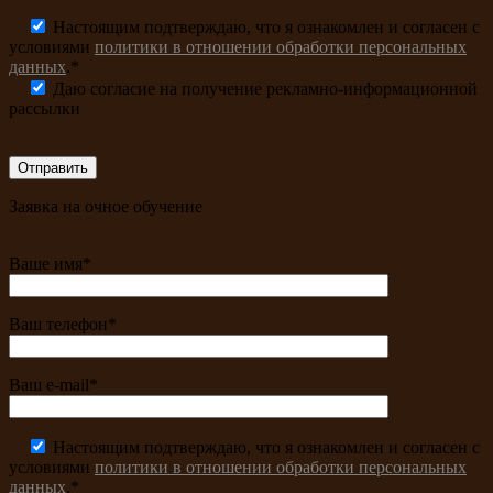
Настоящим подтверждаю, что я ознакомлен и согласен с
условиями
политики в отношении обработки персональных
данных
.*
Даю согласие на получение рекламно-информационной
рассылки
Заявка на очное обучение
Ваше имя*
Ваш телефон*
Ваш e-mail*
Настоящим подтверждаю, что я ознакомлен и согласен с
условиями
политики в отношении обработки персональных
данных
.*