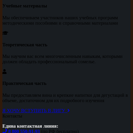
Учебные материалы
Мы обеспечиваем участников наших учебных программ
методическими пособиями и справочными материалами
Теоретическая часть
Мы научим вас всем многочисленным навыкам, которыми
должен обладать профессиональный сомелье.
Практическая часть
Мы предоставляем вина и крепкие напитки для дегустаций в
объеме, достаточном для их подробного изучения
Я ХОЧУ ВСТУПИТЬ В ЛИГУ
Контакты
Едина контактная линия:
8 800 550-91-93
(по РФ бесплатно)