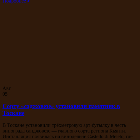
Подробнее
Авг
05
Сорту «саджовезе» установили памятник в
Тоскане
В Тоскане установили трёхметровую арт-бутылку в честь
винограда санджовезе — главного сорта региона Кьянти.
Инсталляция появилась на винодельне Castello di Meleto, где