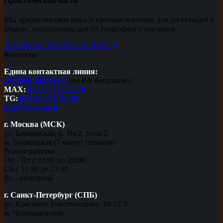
Практическая часть
Мы предоставляем вина и крепкие напитки для дегустаций в
объеме, достаточном для их подробного изучения
Я ХОЧУ ВСТУПИТЬ В ЛИГУ
Контакты
Едина контактная линия:
8 800 550-91-93
(по РФ бесплатно)
MAX:
8 (977) 740 80-70
TG:
8 (977) 740 80-70
info@ligabar.ru
г. Москва (МСК)
ул. Бауманская, д. 16с2, этаж 2.
м. Бауманская (7 минут пешком)
Режим работы:
Пн - Пт с 11:00 до 20:00
Сб с 11:30 до 17:30
Вс - выходной
г. Санкт-Петербург (СПБ)
ул. Красного Текстильщика, 10-12 У
м. Чернышевская