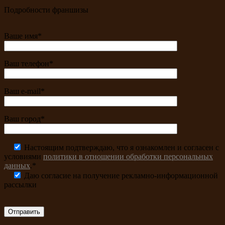
Подробности франшизы
Ваше имя*
Ваш телефон*
Ваш e-mail*
Ваш город*
Настоящим подтверждаю, что я ознакомлен и согласен с
условиями
политики в отношении обработки персональных
данных
.*
Даю согласие на получение рекламно-информационной
рассылки