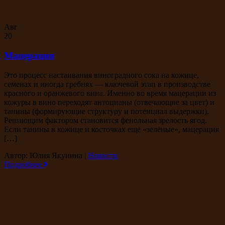
Авг
20
Мацерация
Это процесс настаивания виноградного сока на кожице,
семенах и иногда гребнях — ключевой этап в производстве
красного и оранжевого вина. Именно во время мацерации из
кожуры в вино переходят антоцианы (отвечающие за цвет) и
танины (формирующие структуру и потенциал выдержки).
Решающим фактором становится фенольная зрелость ягод.
Если танины в кожице и косточках ещё «зелёные», мацерация
[…]
Автор: Юлия Якунина
|
Новости
Подробнее