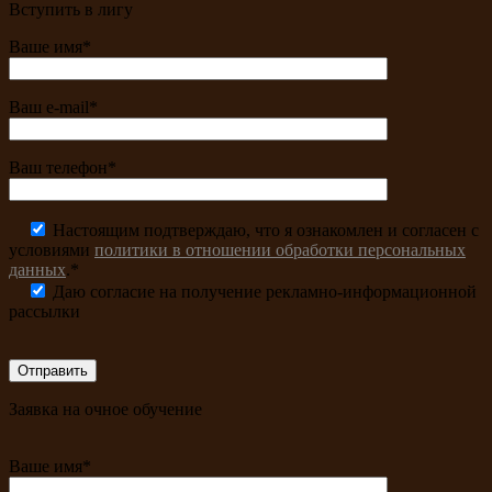
Вступить в лигу
Ваше имя*
Ваш e-mail*
Ваш телефон*
Настоящим подтверждаю, что я ознакомлен и согласен с
условиями
политики в отношении обработки персональных
данных
.*
Даю согласие на получение рекламно-информационной
рассылки
Заявка на очное обучение
Ваше имя*