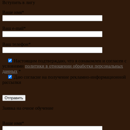
Вступить в лигу
Ваше имя*
Ваш e-mail*
Ваш телефон*
Настоящим подтверждаю, что я ознакомлен и согласен с
условиями
политики в отношении обработки персональных
данных
.*
Даю согласие на получение рекламно-информационной
рассылки
Заявка на очное обучение
Ваше имя*