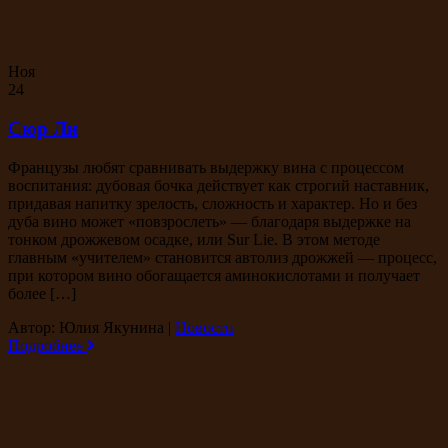
Ноя
24
Сюр Ли
Французы любят сравнивать выдержку вина с процессом
воспитания: дубовая бочка действует как строгий наставник,
придавая напитку зрелость, сложность и характер. Но и без
дуба вино может «повзрослеть» — благодаря выдержке на
тонком дрожжевом осадке, или Sur Lie. В этом методе
главным «учителем» становится автолиз дрожжей — процесс,
при котором вино обогащается аминокислотами и получает
более […]
Автор: Юлия Якунина
|
Новости
Подробнее