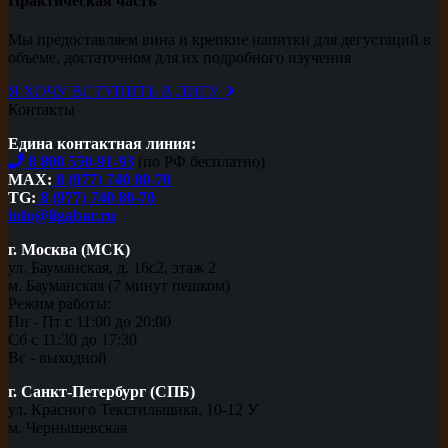
Практическая часть
Мы предоставляем вина и крепкие напитки для дегустаций в
объеме, достаточном для их подробного изучения
Я ХОЧУ ВСТУПИТЬ В ЛИГУ
Контакты
Едина контактная линия:
8 800 550-91-93
(по РФ бесплатно)
MAX:
8 (977) 740 80-70
TG:
8 (977) 740 80-70
info@ligabar.ru
г. Москва (МСК)
ул. Бауманская, д. 16с2, этаж 2.
м. Бауманская (7 минут пешком)
Режим работы:
Пн - Пт с 11:00 до 20:00
Сб с 11:30 до 17:30
Вс - выходной
г. Санкт-Петербург (СПБ)
ул. Красного Текстильщика, 10-12 У
м. Чернышевская