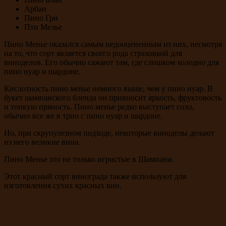
Арбан
Пино Гри
Пти Мелье
Пино Менье оказался самым недооцененным из них, несмотря
на то, что сорт является своего рода страховкой для
виноделов. Его обычно сажают там, где слишком холодно для
пино нуар и шардоне.
Кислотность пино менье немного выше, чем у пино нуар. В
букет шампанского бленда он привносит яркость, фруктовость
и тонкую пряность. Пино менье редко выступает соло,
обычно все же в трио с пино нуар и шардоне.
Но, при скрупулезном подходе, некоторые виноделы делают
из него великие вина.
Пино Менье это не только игристые в Шампани.
Этот красный сорт винограда также используют для
изготовления сухих красных вин.