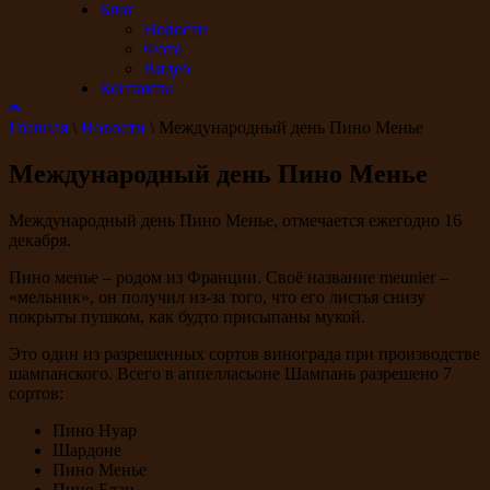
Блог
Новости
Фото
Видео
Контакты
Главная
\
Новости
\
Международный день Пино Менье
Международный день Пино Менье
Международный день Пино Менье, отмечается ежегодно 16
декабря.
Пино менье – родом из Франции. Своё название meunier –
«мельник», он получил из-за того, что его листья снизу
покрыты пушком, как будто присыпаны мукой.
Это один из разрешенных сортов винограда при производстве
шампанского. Всего в аппелласьоне Шампань разрешено 7
сортов:
Пино Нуар
Шардоне
Пино Менье
Пино Блан