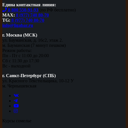
Едина контактная линия:
8 800 550-91-93
(по РФ бесплатно)
MAX:
8 (977) 740 80-70
TG:
8 (977) 740 80-70
info@ligabar.ru
г. Москва (МСК)
ул. Бауманская, д. 16с2, этаж 2.
м. Бауманская (7 минут пешком)
Режим работы:
Пн - Пт с 11:00 до 20:00
Сб с 11:30 до 17:30
Вс - выходной
г. Санкт-Петербург (СПБ)
ул. Красного Текстильщика, 10-12 У
м. Чернышевская
Курсы сомелье