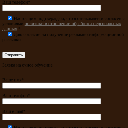
Ваш телефон*
Настоящим подтверждаю, что я ознакомлен и согласен с
условиями
политики в отношении обработки персональных
данных
.*
Даю согласие на получение рекламно-информационной
рассылки
Заявка на очное обучение
Ваше имя*
Ваш телефон*
Ваш e-mail*
Настоящим подтверждаю, что я ознакомлен и согласен с