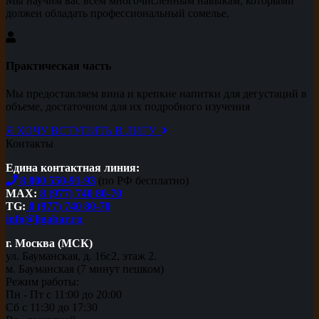
Мы научим вас всем многочисленным навыкам, которыми
должен обладать профессиональный сомелье.
Практическая часть
Мы предоставляем вина и крепкие напитки для дегустаций в
объеме, достаточном для их подробного изучения
Я ХОЧУ ВСТУПИТЬ В ЛИГУ
Контакты
Едина контактная линия:
8 800 550-91-93
(по РФ бесплатно)
MAX:
8 (977) 740 80-70
TG:
8 (977) 740 80-70
info@ligabar.ru
г. Москва (МСК)
ул. Бауманская, д. 16с2, этаж 2.
м. Бауманская (7 минут пешком)
Режим работы:
Пн - Пт с 11:00 до 20:00
Сб с 11:30 до 17:30