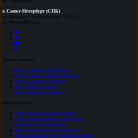
Вс - выходной
г. Санкт-Петербург (СПБ)
ул. Красного Текстильщика, 10-12 У
м. Чернышевская
Курсы сомелье
Курс «Сомелье Любитель»
Курс «Сомелье Профессионал»
Курс «Сомелье Эксперт»
Курс «Шеф Сомелье»
Курс «Мастер Сомелье»
Мероприятия
«Дегустация испанских вин»
«Дегустация крепкого алкоголя»
«Искусство дегустации»
«Как читать винную этикетку»
«Как правильно дегустировать вино»