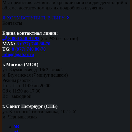
Мы предоставляем вина и крепкие напитки для дегустаций в
объеме, достаточном для их подробного изучения
Я ХОЧУ ВСТУПИТЬ В ЛИГУ
Контакты
Едина контактная линия:
8 800 550-91-93
(по РФ бесплатно)
MAX:
8 (977) 740 80-70
TG:
8 (977) 740 80-70
info@ligabar.ru
г. Москва (МСК)
ул. Бауманская, д. 16с2, этаж 2.
м. Бауманская (7 минут пешком)
Режим работы:
Пн - Пт с 11:00 до 20:00
Сб с 11:30 до 17:30
Вс - выходной
г. Санкт-Петербург (СПБ)
ул. Красного Текстильщика, 10-12 У
м. Чернышевская