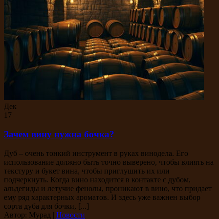
Дек
17
Зачем вину нужна бочка?
Дуб – очень тонкий инструмент в руках винодела. Его
использование должно быть точно выверено, чтобы влиять на
текстуру и букет вина, чтобы приглушить их или
подчеркнуть. Когда вино находится в контакте с дубом,
альдегиды и летучие фенолы, проникают в вино, что придает
ему ряд характерных ароматов. И здесь уже важнен выбор
сорта дуба для бочки, [...]
Автор: Мурад
|
Новости