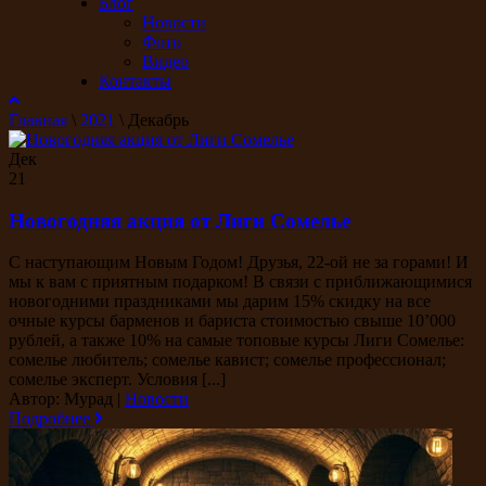
Блог
Новости
Фото
Видео
Контакты
Главная
\
2021
\
Декабрь
Дек
21
Новогодняя акция от Лиги Сомелье
С наступающим Новым Годом! Друзья, 22-ой не за горами! И
мы к вам с приятным подарком! В связи с приближающимися
новогодними праздниками мы дарим 15% скидку на все
очные курсы барменов и бариста стоимостью свыше 10’000
рублей, а также 10% на самые топовые курсы Лиги Сомелье:
сомелье любитель; сомелье кавист; сомелье профессионал;
сомелье эксперт. Условия [...]
Автор: Мурад
|
Новости
Подробнее