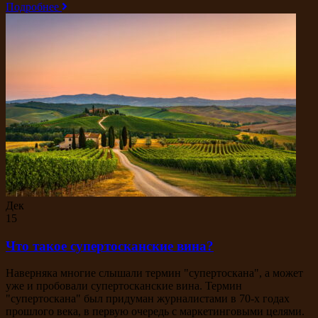
Подробнее
Дек
15
Что такое супертосканские вина?
Наверняка многие слышали термин "супертоскана", а может
уже и пробовали супертосканские вина. Термин
"супертоскана" был придуман журналистами в 70-х годах
прошлого века, в первую очередь с маркетинговыми целями.