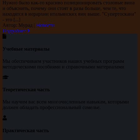
Нужно было как-то красиво позиционировать столовые вина
и объяснить, почему они стоят в разы больше, чем те, что
находятся в иерархии итальянских вин выше. "Супертоскана"
- это [...]
Автор: Мурад
|
Новости
Подробнее
Учебные материалы
Мы обеспечиваем участников наших учебных программ
методическими пособиями и справочными материалами
Теоретическая часть
Мы научим вас всем многочисленным навыкам, которыми
должен обладать профессиональный сомелье.
Практическая часть