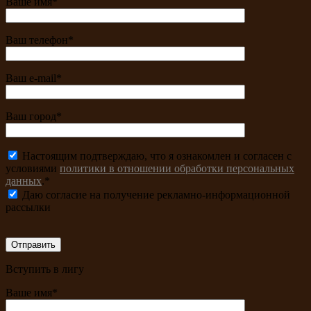
Ваше имя*
Ваш телефон*
Ваш e-mail*
Ваш город*
Настоящим подтверждаю, что я ознакомлен и согласен с
условиями
политики в отношении обработки персональных
данных
.*
Даю согласие на получение рекламно-информационной
рассылки
Вступить в лигу
Ваше имя*