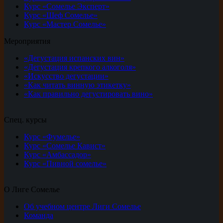
Курс «Сомелье Эксперт»
Курс «Шеф Сомелье»
Курс «Мастер Сомелье»
Мероприятия
«Дегустация испанских вин»
«Дегустация крепкого алкоголя»
«Искусство дегустации»
«Как читать винную этикетку»
«Как правильно дегустировать вино»
Спец. курсы
Курс «Фумелье»
Курс «Сомелье Кавист»
Курс «Амбассадор»
Курс «Пивной сомелье»
О Лиге Сомелье
Об учебном центре Лиги Сомелье
Команда