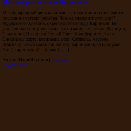
Международный день Кариньяна
Международный день кариньяна – традиционно отмечается в
последний четверг октября. Чем же знаменит этот сорт?
Родом он из Арагона, окрестностей города Кариньян. Но
успел вволю попутешествовать по миру – через юг Франции,
Сардинию, Израиль в Новый Свет: Калифорнию, Чили.
Синонимы сорта: кариньена (исп. Cariñena), масуэ́ло
(Mazuelo), самсо (каталан. Samsó), кариньян нуар (Carignan
Noir), кариньяно (Carignano). […]
Автор: Юлия Якунина
|
Новости
Подробнее