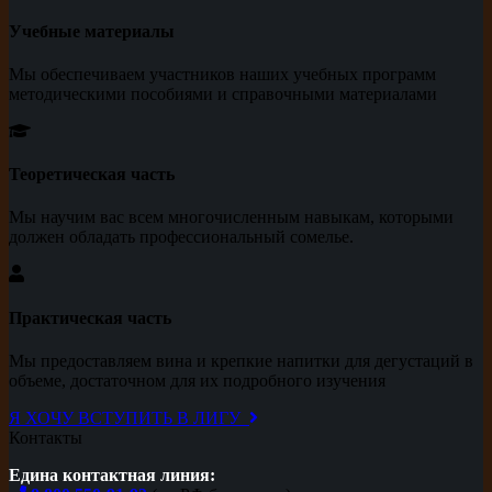
Учебные материалы
Мы обеспечиваем участников наших учебных программ
методическими пособиями и справочными материалами
Теоретическая часть
Мы научим вас всем многочисленным навыкам, которыми
должен обладать профессиональный сомелье.
Практическая часть
Мы предоставляем вина и крепкие напитки для дегустаций в
объеме, достаточном для их подробного изучения
Я ХОЧУ ВСТУПИТЬ В ЛИГУ
Контакты
Едина контактная линия: