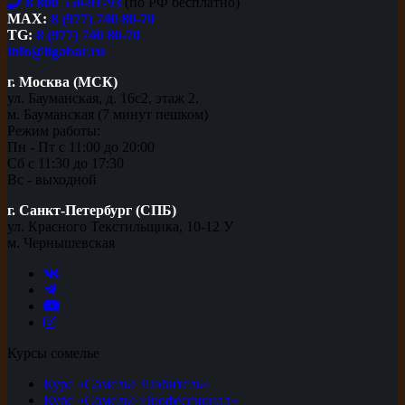
8 800 550-91-93
(по РФ бесплатно)
MAX:
8 (977) 740 80-70
TG:
8 (977) 740 80-70
info@ligabar.ru
г. Москва (МСК)
ул. Бауманская, д. 16с2, этаж 2.
м. Бауманская (7 минут пешком)
Режим работы:
Пн - Пт с 11:00 до 20:00
Сб с 11:30 до 17:30
Вс - выходной
г. Санкт-Петербург (СПБ)
ул. Красного Текстильщика, 10-12 У
м. Чернышевская
Курсы сомелье
Курс «Сомелье Любитель»
Курс «Сомелье Профессионал»