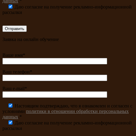
данных
.*
Даю согласие на получение рекламно-информационной
рассылки
Заявка на онлайн обучение
Ваше имя*
Ваш телефон*
Ваш e-mail*
Настоящим подтверждаю, что я ознакомлен и согласен с
условиями
политики в отношении обработки персональных
данных
.*
Даю согласие на получение рекламно-информационной
рассылки