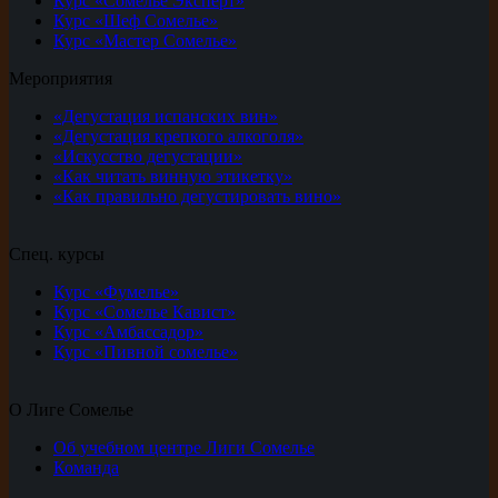
Курс «Сомелье Эксперт»
Курс «Шеф Сомелье»
Курс «Мастер Сомелье»
Мероприятия
«Дегустация испанских вин»
«Дегустация крепкого алкоголя»
«Искусство дегустации»
«Как читать винную этикетку»
«Как правильно дегустировать вино»
Спец. курсы
Курс «Фумелье»
Курс «Сомелье Кавист»
Курс «Амбассадор»
Курс «Пивной сомелье»
О Лиге Сомелье
Об учебном центре Лиги Сомелье
Команда