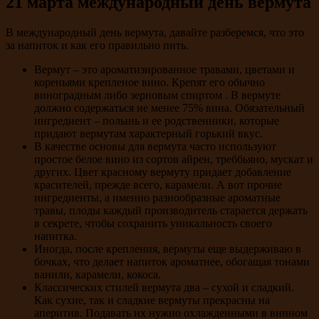
21 марта международный день вермута
В международный день вермута, давайте разберемся, что это
за напиток и как его правильно пить.
Вермут – это ароматизированное травами, цветами и
кореньями крепленое вино. Крепят его обычно
виноградным либо зерновым спиртом . В вермуте
должно содержаться не менее 75% вина. Обязательный
ингредиент – полынь и ее родственники, которые
придают вермутам характерный горький вкус.
В качестве основы для вермута часто используют
простое белое вино из сортов айрен, треббьяно, мускат и
других. Цвет красному вермуту придает добавление
красителей, прежде всего, карамели. А вот прочие
ингредиенты, а именно разнообразные ароматные
травы, плоды каждый производитель старается держать
в секрете, чтобы сохранить уникальность своего
напитка.
Иногда, после крепления, вермуты еще выдерживаю в
бочках, что делает напиток ароматнее, обогащая тонами
ванили, карамели, кокоса.
Классических стилей вермута два – сухой и сладкий.
Как сухие, так и сладкие вермуты прекрасны на
аперитив. Подавать их нужно охлажденными в винном