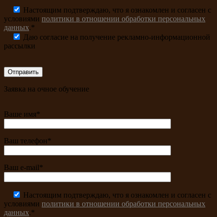
Настоящим подтверждаю, что я ознакомлен и согласен с
условиями
политики в отношении обработки персональных
данных
.*
Даю согласие на получение рекламно-информационной
рассылки
Заявка на очное обучение
Ваше имя*
Ваш телефон*
Ваш e-mail*
Настоящим подтверждаю, что я ознакомлен и согласен с
условиями
политики в отношении обработки персональных
данных
.*