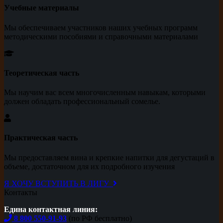
Учебные материалы
Мы обеспечиваем участников наших учебных программ
методическими пособиями и справочными материалами
Теоретическая часть
Мы научим вас всем многочисленным навыкам, которыми
должен обладать профессиональный сомелье.
Практическая часть
Мы предоставляем вина и крепкие напитки для дегустаций в
объеме, достаточном для их подробного изучения
Я ХОЧУ ВСТУПИТЬ В ЛИГУ
Контакты
Едина контактная линия:
8 800 550-91-93
(по РФ бесплатно)