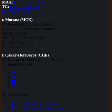
MAX:
8 (977) 740 80-70
TG:
8 (977) 740 80-70
info@ligabar.ru
г. Москва (МСК)
ул. Бауманская, д. 16с2, этаж 2.
м. Бауманская (7 минут пешком)
Режим работы:
Пн - Пт с 11:00 до 20:00
Сб с 11:30 до 17:30
Вс - выходной
г. Санкт-Петербург (СПБ)
ул. Красного Текстильщика, 10-12 У
м. Чернышевская
Курсы сомелье
Курс «Сомелье Любитель»
Курс «Сомелье Профессионал»