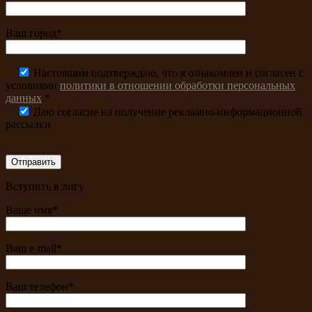
Ваш город*
Настоящим подтверждаю, что я ознакомлен и согласен с
условиями
политики в отношении обработки персональных
данных
.*
Даю согласие на получение рекламно-информационной
рассылки
Вступить в лигу
Ваше имя*
Ваш e-mail*
Ваш телефон*