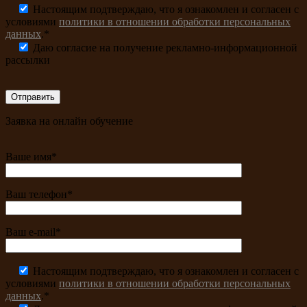
Настоящим подтверждаю, что я ознакомлен и согласен с
условиями
политики в отношении обработки персональных
данных
.*
Даю согласие на получение рекламно-информационной
рассылки
Заявка на онлайн обучение
Ваше имя*
Ваш телефон*
Ваш e-mail*
Настоящим подтверждаю, что я ознакомлен и согласен с
условиями
политики в отношении обработки персональных
данных
.*