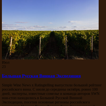
Июл
23
Большая Русская Винная Экспедиция
Simple Wine News x Ratingtelling выпустили большой рейтинг
российского вина. С июля до середины октября, ровно 100
дней, эксперты, известные сомелье и команда авторов SWN
нон-стоп находились в Большой Русской Винной
Экспедиции, посетив основные регионы российского