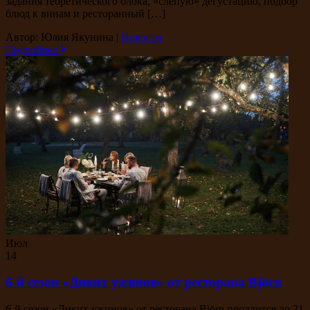
задания теоретического блока, «слепую» дегустацию, подбор
блюд к винам и ресторанный […]
Автор: Юлия Якунина
|
Новости
Подробнее
Июл
14
6-й сезон «Диких ужинов» от ресторана Björn
6-й сезон «Диких ужинов» от ресторана Björn продлится до 21