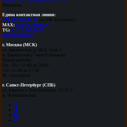
Контакты
Едина контактная линия:
8 800 550-91-93
(по РФ бесплатно)
MAX:
8 (977) 740 80-70
TG:
8 (977) 740 80-70
info@ligabar.ru
г. Москва (МСК)
ул. Бауманская, д. 16с2, этаж 2.
м. Бауманская (7 минут пешком)
Режим работы:
Пн - Пт с 11:00 до 20:00
Сб с 11:30 до 17:30
Вс - выходной
г. Санкт-Петербург (СПБ)
ул. Красного Текстильщика, 10-12 У
м. Чернышевская