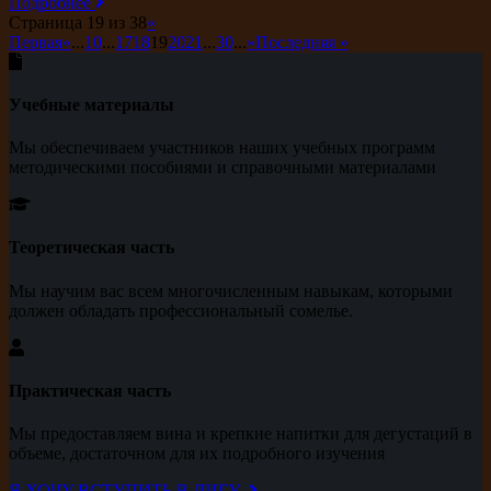
Подробнее
Страница 19 из 38
«
Первая
«
...
10
...
17
18
19
20
21
...
30
...
»
Последняя »
Учебные материалы
Мы обеспечиваем участников наших учебных программ
методическими пособиями и справочными материалами
Теоретическая часть
Мы научим вас всем многочисленным навыкам, которыми
должен обладать профессиональный сомелье.
Практическая часть
Мы предоставляем вина и крепкие напитки для дегустаций в
объеме, достаточном для их подробного изучения
Я ХОЧУ ВСТУПИТЬ В ЛИГУ