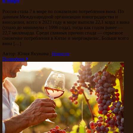
в мире
Россия стала 7 в мире по показателю потребления вина. По
данным Международной организации виноградарства и
виноделия, всего в 2023 году в мире выпили 22,1 млрд л вина
(упало до минимума с 1996 года), тогда как годом ранее —
22,7 миллиарда. Среди главных причин спада — серьезное
снижение потребления в Китае и энергокризис. Больше всего
вина […]
Автор: Юлия Якунина
|
Новости
Подробнее