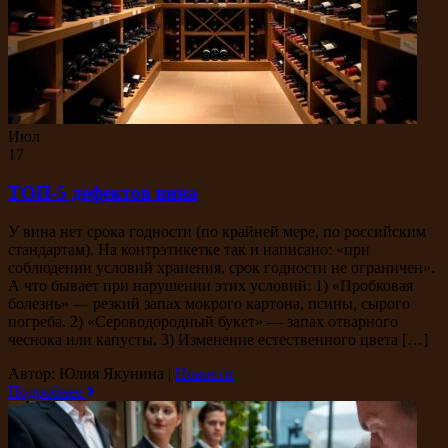
Июл
17
ТОП-5 дефектов вина
У вина нет срока годности (по крайней мере, по российским
стандартам). На контрэтикетке так и написано: «при
соблюдении условий хранения, срок годности не ограничен».
А что бывает при нарушении этих условий: 1) «Пробковая
болезнь» — резкий запах мокрого картона, псины, сырого
погреба. 2) «Сероводородный букет» — запах отварного
чеснока или капусты. 3) Изменение естественного цвета […]
Автор: Юлия Якунина
|
Новости
Подробнее