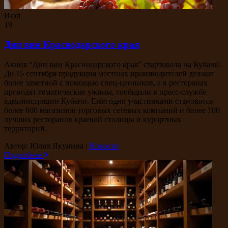
Июл
19
Дни вин Краснодарского края
Акция “Дни вин Краснодарского края” стартовала на Кубани.
До 15 сентября продукция местных производителей делают
более заметной с помощью спец-ценников, а в ресторанах
проводят тематические ужины, сообщили в пресс-службе
администрации Кубани. Ежегодно участниками становятся
более 600 магазинов торговых сетевых компаний и более 100
лучших ресторанов краевой столицы и курортных
территорий.
Автор: Юлия Якунина
|
Новости
Подробнее