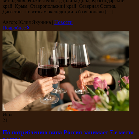
виноделия: Нижняя Волга, Долина Дона, Краснодарский
край, Крым, Ставропольский край, Северная Осетия,
Дагестан. По итогам экспедиции в базу попали […]
Автор: Юлия Якунина
|
Новости
Подробнее
Июл
21
По потреблению вина Россия занимает 7-е место