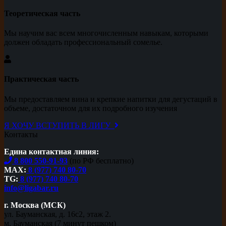
Теоретическая часть
Мы научим вас всем многочисленным навыкам, которыми
должен обладать профессиональный сомелье.
Практическая часть
Мы предоставляем вина и крепкие напитки для дегустаций в
объеме, достаточном для их подробного изучения
Я ХОЧУ ВСТУПИТЬ В ЛИГУ
Контакты
Едина контактная линия:
8 800 550-91-93
(по РФ бесплатно)
MAX:
8 (977) 740 80-70
TG:
8 (977) 740 80-70
info@ligabar.ru
г. Москва (МСК)
ул. Бауманская, д. 16с2, этаж 2.
м. Бауманская (7 минут пешком)