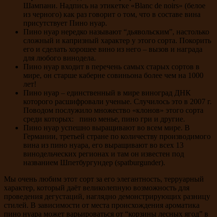
Шампани. Надпись на этикетке «Blanc de noirs» (белое
из черного) как раз говорит о том, что в составе вина
присутствует Пино нуар.
Пино нуар нередко называют “дьявольским”, настолько
сложный и капризный характер у этого сорта. Покорить
его и сделать хорошее вино из него – вызов и награда
для любого винодела.
Пино нуар входит в перечень самых старых сортов в
мире, он старше каберне совиньона более чем на 1000
лет!
Пино нуар – единственный в мире виноград ДНК
которого расшифровали ученые. Случилось это в 2007 г.
Поводом послужило множество «клонов» этого сорта
среди которых: пино менье, пино гри и другие.
Пино нуар успешно выращивают во всем мире. В
Германии, третьей стране по количеству производимого
вина из пино нуара, его выращивают во всех 13
винодельческих регионах и там он известен под
названием Шпетбургундер (spatburgunder).
Мы очень любим этот сорт за его элегантность, терруарный
характер, который даёт великолепную возможность для
проведения дегустаций, наглядно демонстрирующих разницу
стилей. В зависимости от места происхождения ароматика
пино нуара может варьироваться от “корзины лесных ягод” в