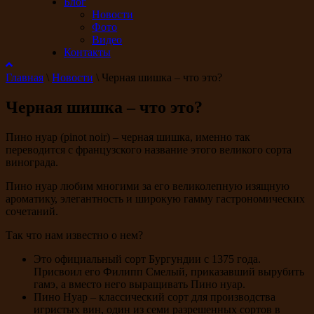
Блог
Новости
Фото
Видео
Контакты
Главная
\
Новости
\
Черная шишка – что это?
Черная шишка – что это?
Пино нуар (pinot noir) – черная шишка, именно так
переводится с французского название этого великого сорта
винограда.
Пино нуар любим многими за его великолепную изящную
ароматику, элегантность и широкую гамму гастрономических
сочетаний.
Так что нам известно о нем?
Это официальный сорт Бургундии с 1375 года.
Присвоил его Филипп Смелый, приказавший вырубить
гамэ, а вместо него выращивать Пино нуар.
Пино Нуар – классический сорт для производства
игристых вин, один из семи разрешенных сортов в