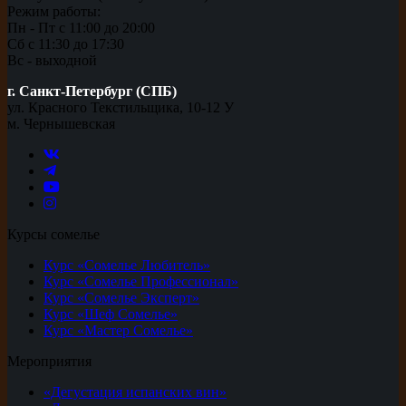
Режим работы:
Пн - Пт с 11:00 до 20:00
Сб с 11:30 до 17:30
Вс - выходной
г. Санкт-Петербург (СПБ)
ул. Красного Текстильщика, 10-12 У
м. Чернышевская
Курсы сомелье
Курс «Сомелье Любитель»
Курс «Сомелье Профессионал»
Курс «Сомелье Эксперт»
Курс «Шеф Сомелье»
Курс «Мастер Сомелье»
Мероприятия
«Дегустация испанских вин»