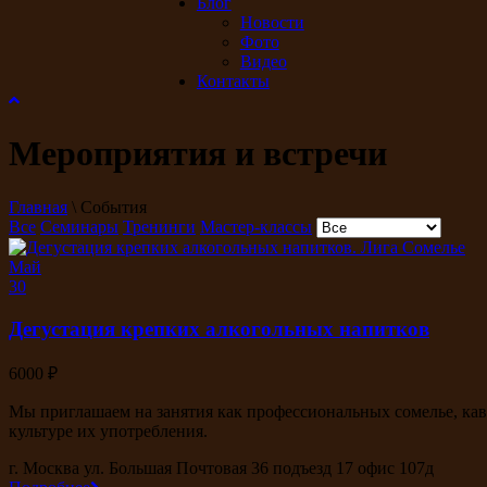
Блог
Новости
Фото
Видео
Контакты
Мероприятия и встречи
Главная
\ События
Все
Семинары
Тренинги
Мастер-классы
Май
30
Дегустация крепких алкогольных напитков
6000 ₽
Мы приглашаем на занятия как профессиональных сомелье, кави
культуре их употребления.
г. Москва ул. Б ольшая Почтовая 36 подъезд 17 офис 107д