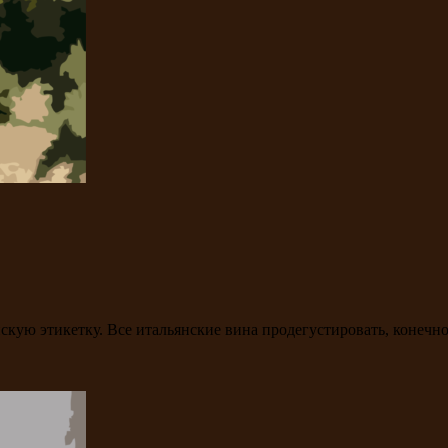
кую этикетку. Все итальянские вина продегустировать, конечно