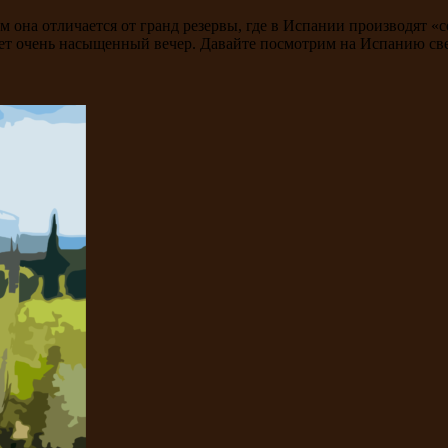
ем она отличается от гранд резервы, где в Испании производят «с
дет очень насыщенный вечер. Давайте посмотрим на Испанию св