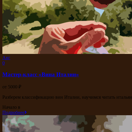
Авг
0
Мастер-класс «Вина Италии»
от 5000 ₽
Разберем классификацию вин Италии, научимся читать итальянс
Начало в
Подробнее