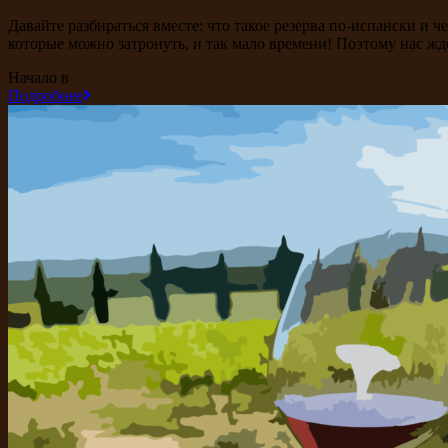
Давайте разбираться вместе: что такое резерва по-испански и ч
которые можно затронуть, и так мало времени! Поэтому нас ж
Начало в
Подробнее