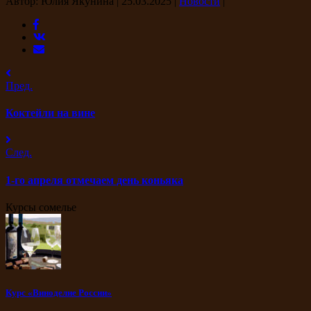
Автор: Юлия Якунина
|
25.03.2025
|
Новости
|
Пред.
Коктейли на вине
След.
1-го апреля отмечаем день коньяка
Курсы сомелье
Курс «Виноделие России»