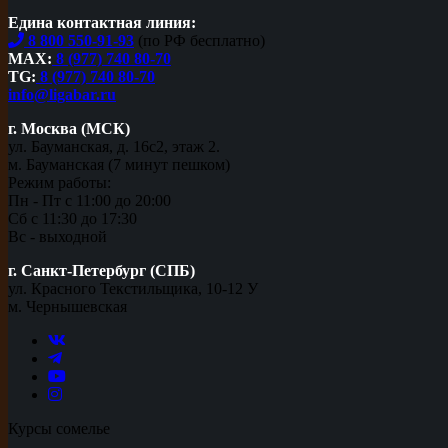
Едина контактная линия:
8 800 550-91-93
(по РФ бесплатно)
MAX:
8 (977) 740 80-70
TG:
8 (977) 740 80-70
info@ligabar.ru
г. Москва (МСК)
ул. Бауманская, д. 16с2, этаж 2.
м. Бауманская (7 минут пешком)
Режим работы:
Пн - Пт с 11:00 до 20:00
Сб с 11:30 до 17:30
Вс - выходной
г. Санкт-Петербург (СПБ)
ул. Красного Текстильщика, 10-12 У
м. Чернышевская
Курсы сомелье