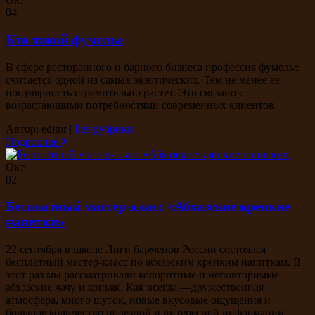
04
Кто такой фумелье
В сфере ресторанного и барного бизнеса профессия фумелье
считается одной из самых экзотических. Тем не менее ее
популярность стремительно растет. Это связано с
возрастающими потребностями современных клиентов.
Автор: editor
|
Без рубрики
Подробнее
Окт
02
Бесплатный мастер-класс «Абхазские крепкие
напитки»
22 сентября в школе Лиги барменов России состоялся
бесплатный мастер-класс по абхазским крепким напиткам. В
этот раз мы рассматривали колоритные и неповторимые
абхазские чачу и коньяк. Как всегда —дружественная
атмосфера, много шуток, новые вкусовые ощущения и
большое количество полезной и интересной информации.