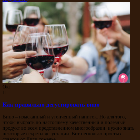
Окт
11
Как правильно дегустировать вино
Вино – изысканный и утонченный напиток. Но для того,
чтобы выбрать по-настоящему качественный и полезный
продукт во всем представленном многообразии, нужно знать
некоторые секреты дегустации. Вот несколько простых
советов от Лиги сомелье.