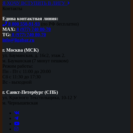
Я ХОЧУ ВСТУПИТЬ В ЛИГУ
Контакты
Едина контактная линия:
8 800 550-91-93
(по РФ бесплатно)
MAX:
8 (977) 740 80-70
TG:
8 (977) 740 80-70
info@ligabar.ru
г. Москва (МСК)
ул. Бауманская, д. 16с2, этаж 2.
м. Бауманская (7 минут пешком)
Режим работы:
Пн - Пт с 11:00 до 20:00
Сб с 11:30 до 17:30
Вс - выходной
г. Санкт-Петербург (СПБ)
ул. Красного Текстильщика, 10-12 У
м. Чернышевская