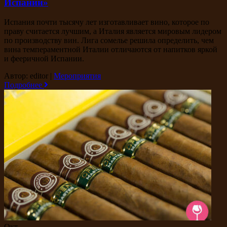
Испании»
Испания почти тысячу лет изготавливает вино, которое по
праву считается лучшим, а Италия является мировым лидером
по производству вин. Лига сомелье решила определить, чем
вина темпераментной Италии отличаются от напитков яркой
и фееричной Испании.
Автор: editor
|
Мероприятия
Подробнее
Окт