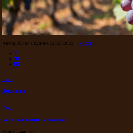
Автор: Юлия Якунина
|
23.05.2023
|
Новости
|
Пред.
Душа вина
След.
Какое вино взять на пикник?
Курсы сомелье