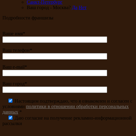
Санкт-Петербург
Ваш город - Москва?
Да
Нет
Подробности франшизы
Ваше имя*
Ваш телефон*
Ваш e-mail*
Ваш город*
Настоящим подтверждаю, что я ознакомлен и согласен с
условиями
политики в отношении обработки персональных
данных
.*
Даю согласие на получение рекламно-информационной
рассылки