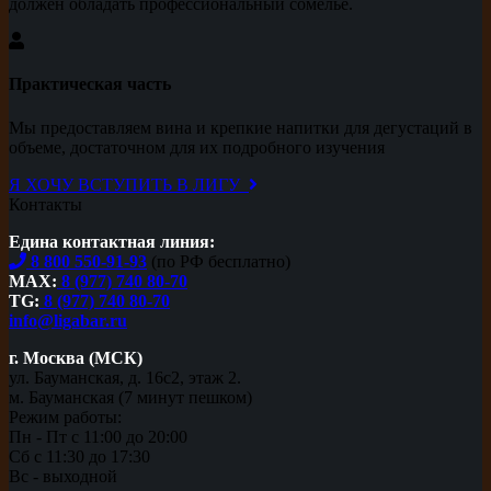
должен обладать профессиональный сомелье.
Практическая часть
Мы предоставляем вина и крепкие напитки для дегустаций в
объеме, достаточном для их подробного изучения
Я ХОЧУ ВСТУПИТЬ В ЛИГУ
Контакты
Едина контактная линия:
8 800 550-91-93
(по РФ бесплатно)
MAX:
8 (977) 740 80-70
TG:
8 (977) 740 80-70
info@ligabar.ru
г. Москва (МСК)
ул. Бауманская, д. 16с2, этаж 2.
м. Бауманская (7 минут пешком)
Режим работы:
Пн - Пт с 11:00 до 20:00
Сб с 11:30 до 17:30
Вс - выходной