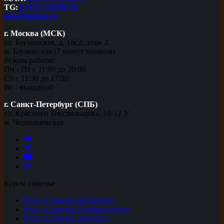
TG:
8 (977) 740 80-70
info@ligabar.ru
г. Москва (МСК)
ул. Бауманская, д. 16с2, этаж 2.
м. Бауманская (7 минут пешком)
Режим работы:
Пн - Пт с 11:00 до 20:00
Сб с 11:30 до 17:30
Вс - выходной
г. Санкт-Петербург (СПБ)
ул. Красного Текстильщика, 10-12 У
м. Чернышевская
Курсы сомелье
Курс «Сомелье Любитель»
Курс «Сомелье Профессионал»
Курс «Сомелье Эксперт»