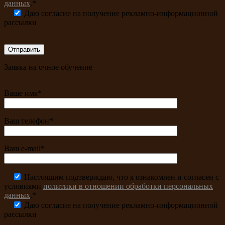
данных
.*
Даю согласие на получение рекламно-информационной
рассылки
Заявка на очное обучение
Ваше имя*
Ваш телефон*
Ваш e-mail*
Настоящим подтверждаю, что я ознакомлен и согласен с
условиями
политики в отношении обработки персональных
данных
.*
Даю согласие на получение рекламно-информационной
рассылки