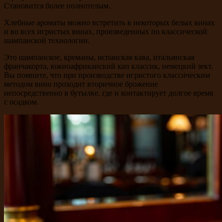
Становится более полнотелым.
Хлебные ароматы можно встретить в некоторых белых винах
и во всех игристых винах, произведенных по классической
шампанской технологии.
Это шампанское, креманы, испанская кава, итальянская
франчакорта, южноафриканский кап классик, немецкий зект.
Вы помните, что при производстве игристого классическим
методом вино проходит вторичное брожение
непосредственно в бутылке, где и контактирует долгое время
с осадком.