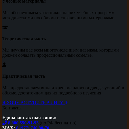
Учебные материалы
Мы обеспечиваем участников наших учебных программ
методическими пособиями и справочными материалами
Теоретическая часть
Мы научим вас всем многочисленным навыкам, которыми
должен обладать профессиональный сомелье.
Практическая часть
Мы предоставляем вина и крепкие напитки для дегустаций в
объеме, достаточном для их подробного изучения
Я ХОЧУ ВСТУПИТЬ В ЛИГУ
Контакты
Едина контактная линия:
8 800 550-91-93
(по РФ бесплатно)
MAX:
8 (977) 740 80-70