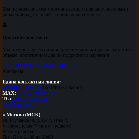
Мы научим вас всем многочисленным навыкам, которыми
должен обладать профессиональный сомелье.
Практическая часть
Мы предоставляем вина и крепкие напитки для дегустаций в
объеме, достаточном для их подробного изучения
Я ХОЧУ ВСТУПИТЬ В ЛИГУ
Контакты
Едина контактная линия:
8 800 550-91-93
(по РФ бесплатно)
MAX:
8 (977) 740 80-70
TG:
8 (977) 740 80-70
info@ligabar.ru
г. Москва (МСК)
ул. Бауманская, д. 16с2, этаж 2.
м. Бауманская (7 минут пешком)
Режим работы:
Пн - Пт с 11:00 до 20:00