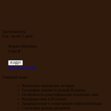
Длительность
4 ак. часов/ 1 день
Форма обучения:
5 000
₽
Я ИДУ!
Купить в кредит
Учебный план:
Испанское виноделие: история
География, климат и рельеф Испании
Особенности классификации испанских вин
Выдержка вин в Испании
Традиционные и новаторские сорта винограда
Стили вин разных регионов