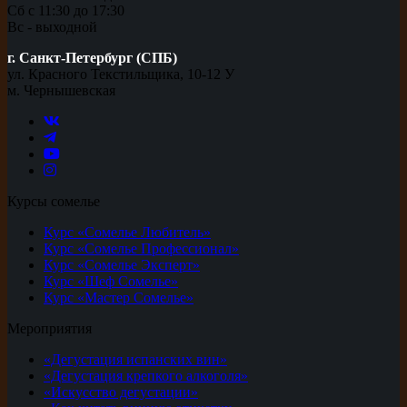
Сб с 11:30 до 17:30
Вс - выходной
г. Санкт-Петербург (СПБ)
ул. Красного Текстильщика, 10-12 У
м. Чернышевская
Курсы сомелье
Курс «Сомелье Любитель»
Курс «Сомелье Профессионал»
Курс «Сомелье Эксперт»
Курс «Шеф Сомелье»
Курс «Мастер Сомелье»
Мероприятия
«Дегустация испанских вин»
«Дегустация крепкого алкоголя»
«Искусство дегустации»