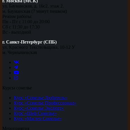
г. Москва (МСК)
ул. Бауманская, д. 16с2, этаж 2.
м. Бауманская (7 минут пешком)
Режим работы:
Пн - Пт с 11:00 до 20:00
Сб с 11:30 до 17:30
Вс - выходной
г. Санкт-Петербург (СПБ)
ул. Красного Текстильщика, 10-12 У
м. Чернышевская
Курсы сомелье
Курс «Сомелье Любитель»
Курс «Сомелье Профессионал»
Курс «Сомелье Эксперт»
Курс «Шеф Сомелье»
Курс «Мастер Сомелье»
Мероприятия