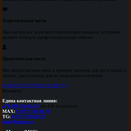
Теоретическая часть
Мы научим вас всем многочисленным навыкам, которыми
должен обладать профессиональный сомелье.
Практическая часть
Мы предоставляем вина и крепкие напитки для дегустаций в
объеме, достаточном для их подробного изучения
Я ХОЧУ ВСТУПИТЬ В ЛИГУ
Контакты
Едина контактная линия:
8 800 550-91-93
(по РФ бесплатно)
MAX:
8 (977) 740 80-70
TG:
8 (977) 740 80-70
info@ligabar.ru