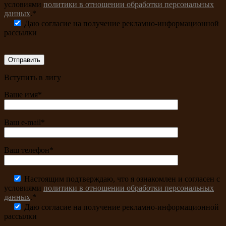
условиями
политики в отношении обработки персональных
данных
.*
Даю согласие на получение рекламно-информационной
рассылки
Вступить в лигу
Ваше имя*
Ваш e-mail*
Ваш телефон*
Настоящим подтверждаю, что я ознакомлен и согласен с
условиями
политики в отношении обработки персональных
данных
.*
Даю согласие на получение рекламно-информационной
рассылки