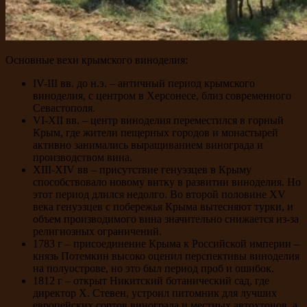
Основные вехи крымского виноделия:
IV-III вв. до н.э. – античный период крымского
виноделия, с центром в Херсонесе, близ современного
Севастополя.
VI-XII вв. – центр виноделия переместился в горный
Крым, где жители пещерных городов и монастырей
активно занимались выращиванием винограда и
производством вина.
XIII-XIV вв – присутствие генуэзцев в Крыму
способствовало новому витку в развитии виноделия. Но
этот период длился недолго. Во второй половине XV
века генуэзцев с побережья Крыма вытесняют турки, и
объем производимого вина значительно снижается из-за
религиозных ограничений.
1783 г – присоединение Крыма к Российской империи –
князь Потемкин высоко оценил перспективы виноделия
на полуострове, но это был период проб и ошибок.
1812 г – открыт Никитский ботанический сад, где
директор X. Стевен, устроил питомник для лучших
европейских сортов винограда и местных автохтонов, а