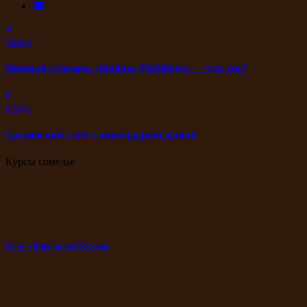
Пред.
Винный словарь: Абийяж (Habillage) — что это?
След.
Грузинский хлеб с виноградной душой
Курсы сомелье
Курс «Виноделие России»