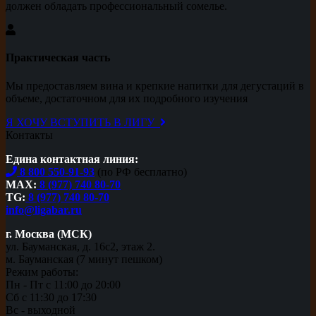
должен обладать профессиональный сомелье.
Практическая часть
Мы предоставляем вина и крепкие напитки для дегустаций в
объеме, достаточном для их подробного изучения
Я ХОЧУ ВСТУПИТЬ В ЛИГУ
Контакты
Едина контактная линия:
8 800 550-91-93
(по РФ бесплатно)
MAX:
8 (977) 740 80-70
TG:
8 (977) 740 80-70
info@ligabar.ru
г. Москва (МСК)
ул. Бауманская, д. 16с2, этаж 2.
м. Бауманская (7 минут пешком)
Режим работы:
Пн - Пт с 11:00 до 20:00
Сб с 11:30 до 17:30
Вс - выходной