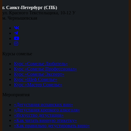
г. Санкт-Петербург (СПБ)
ул. Красного Текстильщика, 10-12 У
м. Чернышевская
Курсы сомелье
Курс «Сомелье Любитель»
Курс «Сомелье Профессионал»
Курс «Сомелье Эксперт»
Курс «Шеф Сомелье»
Курс «Мастер Сомелье»
Мероприятия
«Дегустация испанских вин»
«Дегустация крепкого алкоголя»
«Искусство дегустации»
«Как читать винную этикетку»
«Как правильно дегустировать вино»