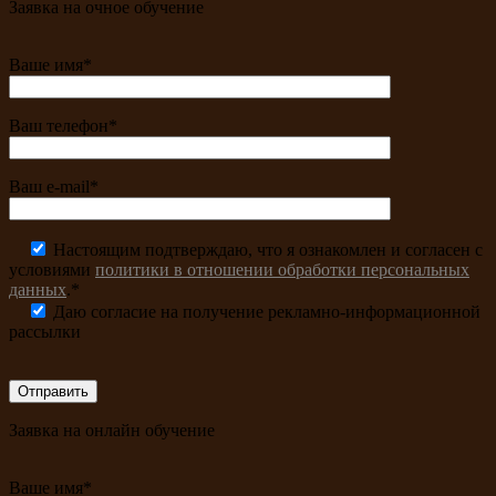
Заявка на очное обучение
Ваше имя*
Ваш телефон*
Ваш e-mail*
Настоящим подтверждаю, что я ознакомлен и согласен с
условиями
политики в отношении обработки персональных
данных
.*
Даю согласие на получение рекламно-информационной
рассылки
Заявка на онлайн обучение
Ваше имя*