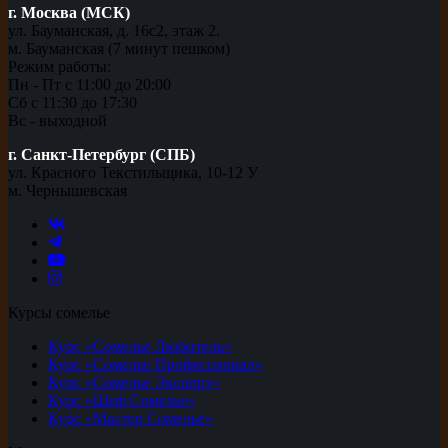
г. Москва (МСК)
ул. Бауманская, д. 16с2, этаж 2.
м. Бауманская (7 минут пешком)
Режим работы:
Пн - Пт с 11:00 до 20:00
Сб с 11:30 до 17:30
Вс - выходной
г. Санкт-Петербург (СПБ)
ул. Красного Текстильщика, 10-12 У
м. Чернышевская
Курсы сомелье
Курс «Сомелье Любитель»
Курс «Сомелье Профессионал»
Курс «Сомелье Эксперт»
Курс «Шеф Сомелье»
Курс «Мастер Сомелье»