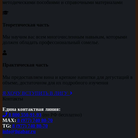
методическими пособиями и справочными материалами
Теоретическая часть
Мы научим вас всем многочисленным навыкам, которыми
должен обладать профессиональный сомелье.
Практическая часть
Мы предоставляем вина и крепкие напитки для дегустаций в
объеме, достаточном для их подробного изучения
Я ХОЧУ ВСТУПИТЬ В ЛИГУ
Контакты
Едина контактная линия:
8 800 550-91-93
(по РФ бесплатно)
MAX:
8 (977) 740 80-70
TG:
8 (977) 740 80-70
info@ligabar.ru