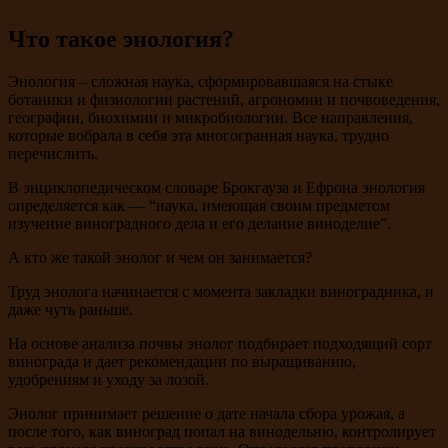
Что такое энология?
Энология – сложная наука, сформировавшаяся на стыке
ботаники и физиологии растений, агрономии и почвоведения,
географии, биохимии и микробиологии. Все направления,
которые вобрала в себя эта многогранная наука, трудно
перечислить.
В энциклопедическом словаре Брокгауза и Ефрона энология
определяется как — “наука, имеющая своим предметом
изучение виноградного дела и его делание виноделие”.
А кто же такой энолог и чем он занимается?
Труд энолога начинается с момента закладки виноградника, и
даже чуть раньше.
На основе анализа почвы энолог подбирает подходящий сорт
винограда и дает рекомендации по выращиванию,
удобрениям и уходу за лозой.
Энолог принимает решение о дате начала сбора урожая, а
после того, как виноград попал на винодельню, контролирует