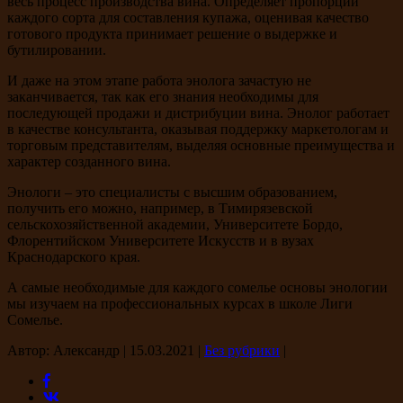
весь процесс производства вина. Определяет пропорции
каждого сорта для составления купажа, оценивая качество
готового продукта принимает решение о выдержке и
бутилировании.
И даже на этом этапе работа энолога зачастую не
заканчивается, так как его знания необходимы для
последующей продажи и дистрибуции вина. Энолог работает
в качестве консультанта, оказывая поддержку маркетологам и
торговым представителям, выделяя основные преимущества и
характер созданного вина.
Энологи – это специалисты с высшим образованием,
получить его можно, например, в Тимирязевской
сельскохозяйственной академии, Университете Бордо,
Флорентийском Университете Искусств и в вузах
Краснодарского края.
А самые необходимые для каждого сомелье основы энологии
мы изучаем на профессиональных курсах в школе Лиги
Сомелье.
Автор: Александр
|
15.03.2021
|
Без рубрики
|