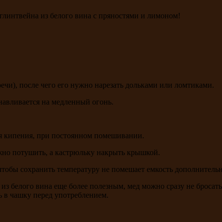
глинтвейна из белого вина с пряностями и лимоном!
ечи), после чего его нужно нарезать дольками или ломтиками.
навливается на медленный огонь.
тся кипения, при постоянном помешивании.
ужно потушить, а кастрюльку накрыть крышкой.
чтобы сохранить температуру не помешает емкость дополнительн
 из белого вина еще более полезным, мед можно сразу не бросать
ь в чашку перед употреблением.