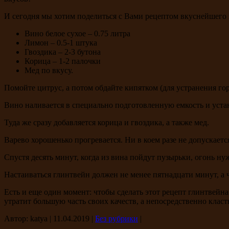
И сегодня мы хотим поделиться с Вами рецептом вкуснейшего 
Вино белое сухое – 0.75 литра
Лимон – 0.5-1 штука
Гвоздика – 2-3 бутона
Корица – 1-2 палочки
Мед по вкусу.
Помойте цитрус, а потом обдайте кипятком (для устранения гор
Вино наливается в специально подготовленную емкость и уста
Туда же сразу добавляется корица и гвоздика, а также мед.
Варево хорошенько прогревается. Ни в коем разе не допускае
Спустя десять минут, когда из вина пойдут пузырьки, огонь н
Настаиваться глинтвейн должен не менее пятнадцати минут, а 
Есть и еще один момент: чтобы сделать этот рецепт глинтвейна
утратит большую часть своих качеств, а непосредственно класт
Автор: katya
|
11.04.2019
|
Без рубрики
|