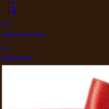
Пред.
Ликбез. Кагор или Каор
След.
Пробки для вина