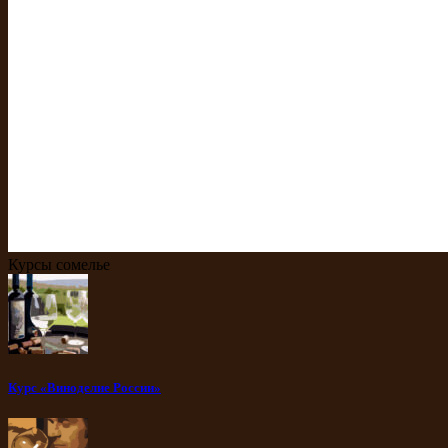
Курсы сомелье
Курс «Виноделие России»